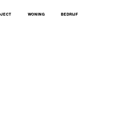
OJECT
WONING
BEDRIJF
Team
Aanpak
Realisaties
Referenties
Blog
Contact