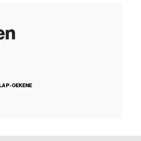
en
LA P - OEKENE